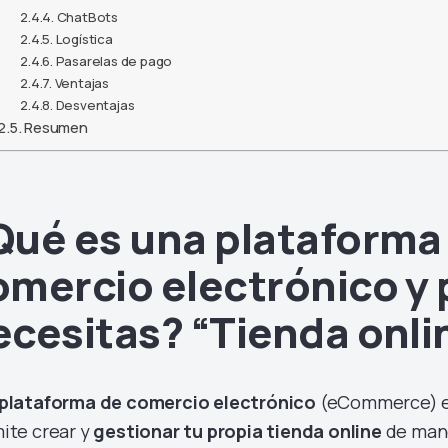
ChatBots
Conecta tus tiendas (API,
Logística
Shopify, Wix, Tiendanube
Pasarelas de pago
y WooCommerce)
Ventajas
Bonos de saldo
Desventajas
Resumen
Facturación automática
Sitio de rastreo gratis
Comenzar a enviar
Qué es una plataforma
omercio electrónico y 
ecesitas? “Tienda onli
plataforma de comercio electrónico
(eCommerce) es
ite crear y
gestionar tu propia tienda online
de maner