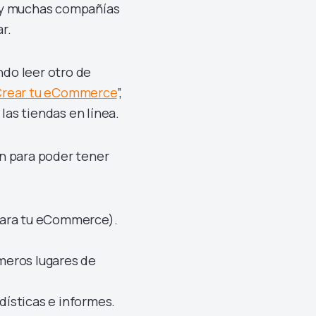
Hay muchas compañías
ar.
do leer otro de
 Crear tu eCommerce
”,
as tiendas en línea.
ón para poder tener
para tu eCommerce).
imeros lugares de
dísticas e informes.