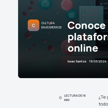
Conoce 
CULTURA
C
ENVÍOSPERROS
platafor
online
Issac Santos
19/03/2024
LECTURA DE 16
¿Te 
MIN
todo