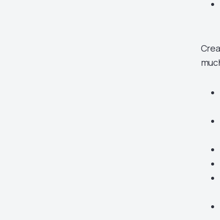
Crea
much