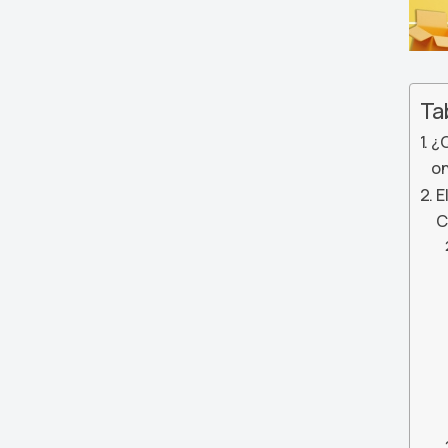
Ta
¿Q
on
E
C