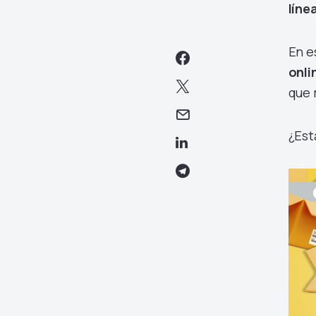
líne
En e
onli
que 
¿Est