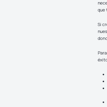
nece
que 
Si c
nues
dond
Para
éxit