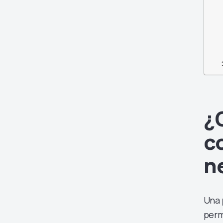
¿
c
n
Una
perm