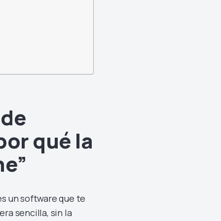
 de
por qué la
ne”
 un software que te
a sencilla, sin la