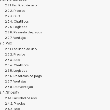
Facilidad de uso
Precios
SEO
ChatBots
Logística
Pasarela de pagos
Ventajas:
Wix
Facilidad de uso
Precios
ealiza envíos a todo México
Seo
ChatBots
do lo que necesitas para tus envíos en un solo lugar
Logística
víosperros.com
Pasarelas de pago
Ventajas
Cotiza gratis
Desventajas
Las mejores paqueterías
Shopify
Facilidad de uso
Asegura tus envíos
Precios
Descuentos del 70%
Seo