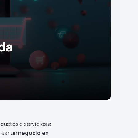
nda
ductos o servicios a
rear un
negocio en