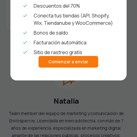
Descuentos del 70%
Conecta tus tiendas (API, Shopify,
Compartir mediante URL
Wix, Tiendanube y WooCommerce)
Bonos de saldo
Facturación automática
Sitio de rastreo gratis
Comenzar a enviar
Natalia
Team member del equipo de marketing y comunicación de
Envíosperros. Licenciada en mercadotecnia, con más de 7
años de experiencia, especializada en marketing digital,
amante de las relaciones públicas, procesos creativos,