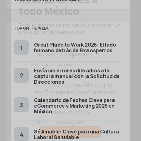
todo México
Todo lo que necesitas para tus envíos en un
TOP ON THE WEEK
solo lugar
envíosperros.com
Cotiza gratis
Great Place to Work 2026: El lado
humano detrás de Envíosperros
Las mejores paqueterías
Asegura tus envíos
Envía sin errores dile adiós a la
Descuentos del 70%
captura manual con la Solicitud de
Direcciones
Conecta tus tiendas (API, Shopify,
Wix, Tiendanube y WooCommerce)
Calendario de Fechas Clave para
Bonos de saldo
eCommerce y Marketing 2025 en
México
Facturación automática
Sitio de rastreo gratis
Sé Amable: Clave para una Cultura
Comenzar a enviar
Laboral Saludable