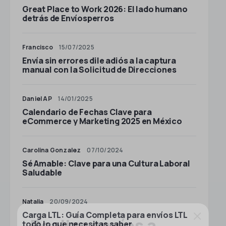
Great Place to Work 2026: El lado humano
detrás de Envíosperros
Francisco
15/07/2025
Envía sin errores dile adiós a la captura
manual con la Solicitud de Direcciones
Daniel AP
14/01/2025
Calendario de Fechas Clave para
eCommerce y Marketing 2025 en México
Carolina Gonzalez
07/10/2024
Sé Amable: Clave para una Cultura Laboral
Saludable
Natalia
20/09/2024
×
Carga LTL: Guía Completa para envíos LTL
Realiza envíos a
todo lo que necesitas saber