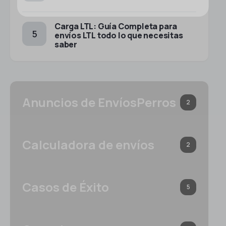
Carga LTL: Guía Completa para
envíos LTL todo lo que necesitas
saber
Anuncios de EnvíosPerros
2
Calculadora de envíos
2
Casos de Éxito
5