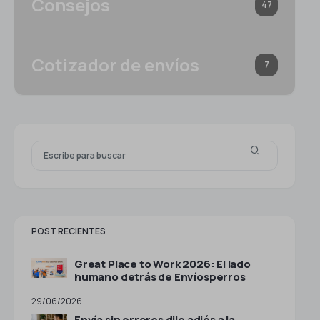
Consejos
47
Cotizador de envíos
7
POST RECIENTES
Great Place to Work 2026: El lado
humano detrás de Envíosperros
29/06/2026
Envía sin errores dile adiós a la