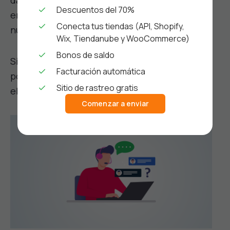
dando click en el ícono naranja que se
Descuentos del 70%
encuentra en la esquina inferior derecha en
Conecta tus tiendas (API, Shopify,
nuestra página de inicio.
Wix, Tiendanube y WooCommerce)
Bonos de saldo
Si lo prefieres, también puedes contactarnos
Facturación automática
por
Whatsapp
al
55 6827 8500
o por correo
Sitio de rastreo gratis
electrónico:
ayuda@enviosperros.com
.
ayuda
Comenzar a enviar