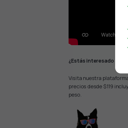
¿Estás interesado en co
Visita nuestra plataform
precios desde $119 inclu
peso.