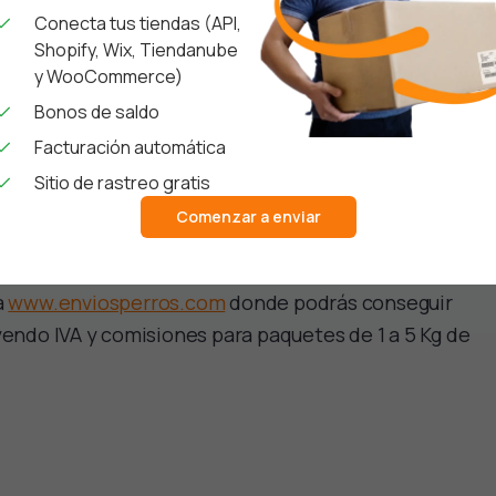
Conecta tus tiendas (API,
Shopify, Wix, Tiendanube
y WooCommerce)
Bonos de saldo
Facturación automática
Sitio de rastreo gratis
Comenzar a enviar
nseguir la mejor tarifa en tus envíos a todo México
a
www.enviosperros.com
donde podrás conseguir
yendo IVA y comisiones para paquetes de 1 a 5 Kg de