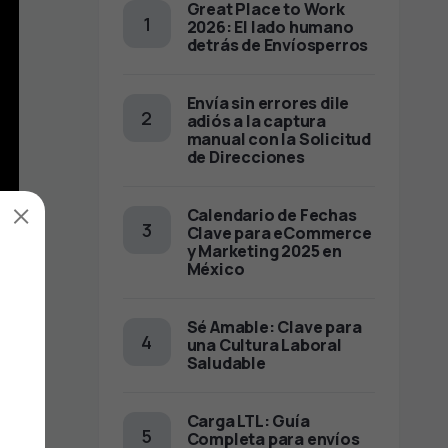
Great Place to Work
2026: El lado humano
detrás de Envíosperros
Envía sin errores dile
adiós a la captura
manual con la Solicitud
de Direcciones
×
Calendario de Fechas
Clave para eCommerce
y Marketing 2025 en
México
Sé Amable: Clave para
una Cultura Laboral
Saludable
Carga LTL: Guía
Completa para envíos