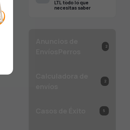
LTL todo lo que
necesitas saber
Anuncios de
2
EnvíosPerros
?
Calculadora de
2
envíos
Casos de Éxito
5