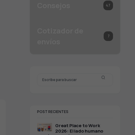
Consejos
47
Cotizador de
7
envíos
POST RECIENTES
Great Place to Work
2026: El lado humano