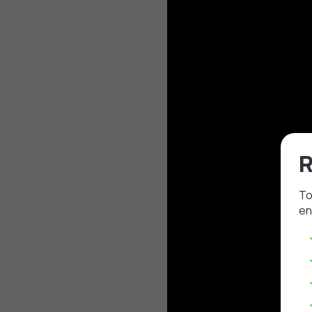
R
To
en