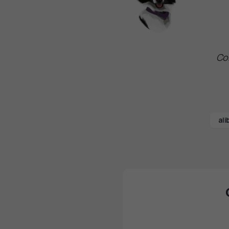
Con
ali