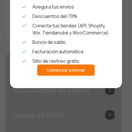
Laboral Saludable
Asegura tus envíos
Descuentos del 70%
Carga LTL: Guía Completa para
Conecta tus tiendas (API, Shopify,
envíos LTL todo lo que necesitas
saber
Wix, Tiendanube y WooCommerce)
Bonos de saldo
Facturación automática
Sitio de rastreo gratis
Anuncios de EnvíosPerros
2
Comenzar a enviar
Calculadora de envíos
2
Casos de Éxito
5