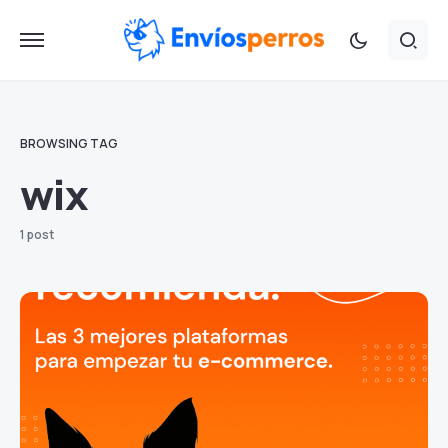
BROWSING TAG
wix
1 post