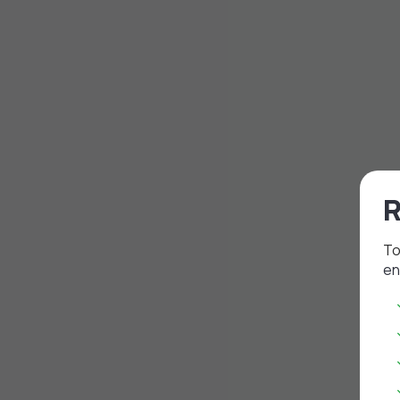
R
To
en