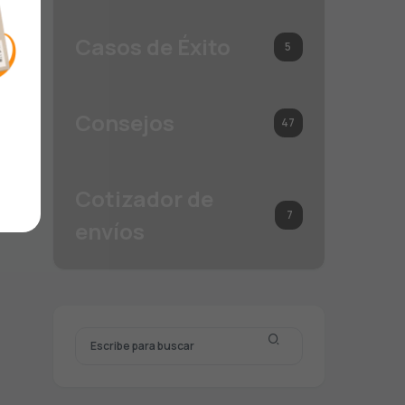
Casos de Éxito
5
Consejos
47
Cotizador de
7
envíos