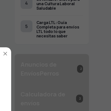
una Cultura Laboral
Saludable
Carga LTL: Guía
Completa para envíos
LTL todo lo que
necesitas saber
×
Anuncios de
2
EnvíosPerros
Calculadora de
2
envíos