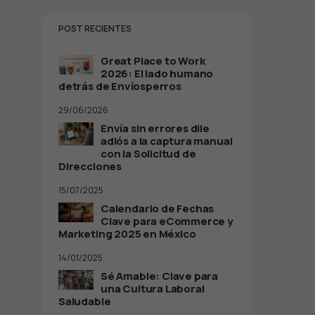
POST RECIENTES
Great Place to Work
2026: El lado humano
detrás de Envíosperros
29/06/2026
Envía sin errores dile
adiós a la captura manual
con la Solicitud de
Direcciones
15/07/2025
Calendario de Fechas
Clave para eCommerce y
Marketing 2025 en México
14/01/2025
Sé Amable: Clave para
una Cultura Laboral
Saludable