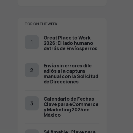
TOP ON THE WEEK
Great Place to Work
2026: El lado humano
detrás de Envíosperros
Envía sin errores dile
adiós a la captura
manual con la Solicitud
de Direcciones
Calendario de Fechas
Clave para eCommerce
y Marketing 2025 en
México
Sé Amable: Clave para