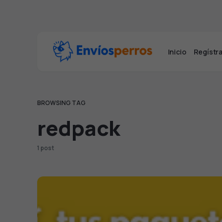
Inicio
Regístra
BROWSING TAG
redpack
1 post