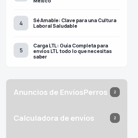
México
Sé Amable: Clave para una Cultura
Laboral Saludable
Carga LTL: Guía Completa para
envíos LTL todo lo que necesitas
saber
×
Realiza envíos a
todo México
Anuncios de EnvíosPerros
2
Todo lo que necesitas para tus envíos en un
solo lugar
envíosperros.com
Calculadora de envíos
Cotiza gratis
2
Las mejores paqueterías