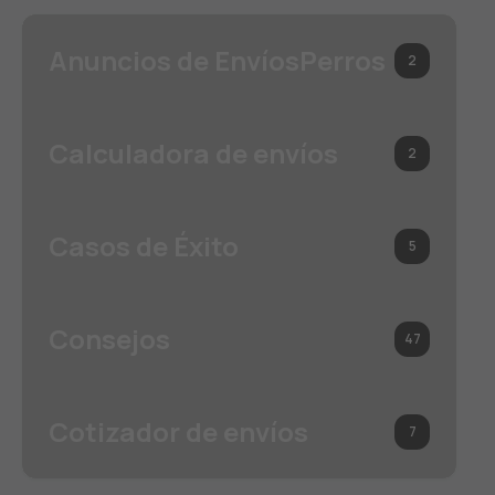
Anuncios de EnvíosPerros
2
Calculadora de envíos
2
Casos de Éxito
5
Consejos
47
Cotizador de envíos
7