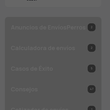
Anuncios de EnvíosPerros
2
Calculadora de envíos
2
Casos de Éxito
5
Consejos
47
Cotizador de envíos
7