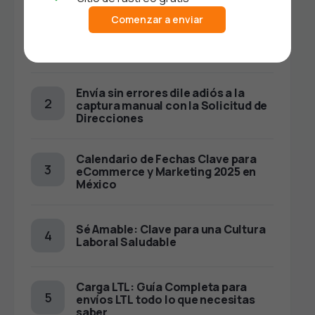
Comenzar a enviar
Great Place to Work 2026: El lado
humano detrás de Envíosperros
Envía sin errores dile adiós a la
captura manual con la Solicitud de
Direcciones
Calendario de Fechas Clave para
eCommerce y Marketing 2025 en
México
Sé Amable: Clave para una Cultura
Laboral Saludable
Carga LTL: Guía Completa para
envíos LTL todo lo que necesitas
saber