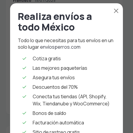
Francisco
15/07/2025
×
Envía sin errores dile adiós a la captura
Realiza envíos a
manual con la Solicitud de Direcciones
todo México
Daniel AP
14/01/2025
Calendario de Fechas Clave para
Todo lo que necesitas para tus envíos en un
eCommerce y Marketing 2025 en México
solo lugar
envíosperros.com
Cotiza gratis
Carolina Gonzalez
07/10/2024
Las mejores paqueterías
Sé Amable: Clave para una Cultura Laboral
Saludable
Asegura tus envíos
Descuentos del 70%
Natalia
20/09/2024
Conecta tus tiendas (API, Shopify,
Carga LTL: Guía Completa para envíos LTL
Wix, Tiendanube y WooCommerce)
todo lo que necesitas saber
Bonos de saldo
Facturación automática
Sitio de rastreo gratis
TOP ON THE WEEK