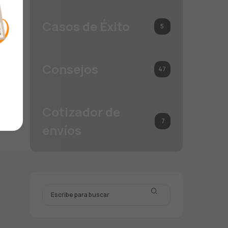
Casos de Éxito
5
Consejos
47
Cotizador de
7
envíos