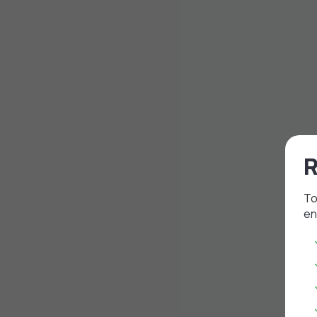
R
To
en