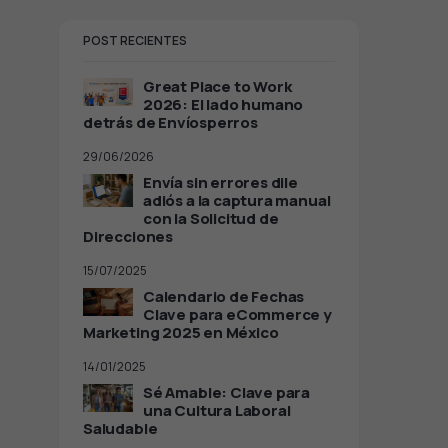
POST RECIENTES
Great Place to Work
2026: El lado humano
detrás de Envíosperros
29/06/2026
Envía sin errores dile
adiós a la captura manual
con la Solicitud de
Direcciones
15/07/2025
Calendario de Fechas
Clave para eCommerce y
Marketing 2025 en México
14/01/2025
Sé Amable: Clave para
una Cultura Laboral
Saludable