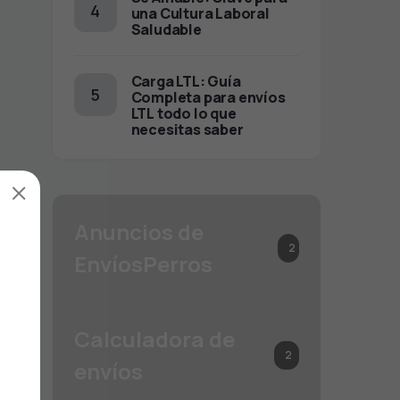
una Cultura Laboral
Saludable
Carga LTL: Guía
Completa para envíos
LTL todo lo que
necesitas saber
×
Anuncios de
2
EnvíosPerros
Calculadora de
2
envíos