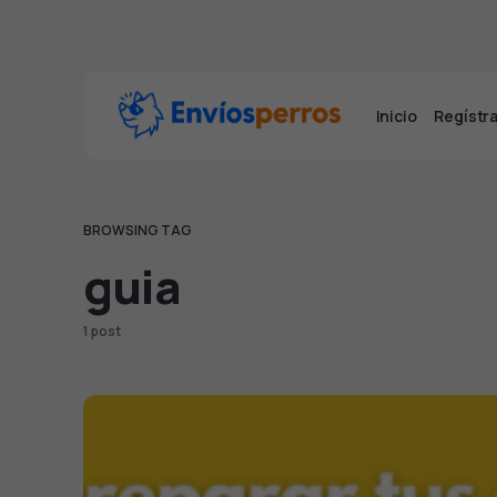
Inicio
Regístra
BROWSING TAG
guia
1 post