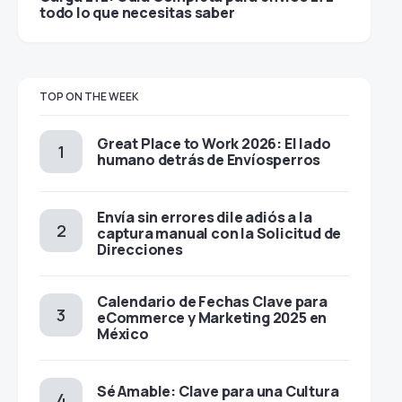
todo lo que necesitas saber
TOP ON THE WEEK
Great Place to Work 2026: El lado
humano detrás de Envíosperros
Envía sin errores dile adiós a la
captura manual con la Solicitud de
Direcciones
Calendario de Fechas Clave para
eCommerce y Marketing 2025 en
México
×
Realiza envíos a
Sé Amable: Clave para una Cultura